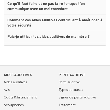
Ce qu’il faut faire et ne pas faire lorsque l’on
communique avec un malentendant
Comment vos aides auditives contribuent à améliorer à
votre sécurité
Puis-je utiliser les aides auditives de ma mère ?
Ce qu’il faut faire et ne pas faire lorsque l’on
communique dans un environnement bruyant
Réapprendre à entendre demande de l’entraînement
AIDES AUDITIVES
Dix conseils pour protéger votre audition
PERTE AUDITIVE
Aides auditives
Perte auditive
Ouvrez grand vos oreilles : si j’ai des acouphènes, ai-je
Avis
Types et causes
également une perte d’audition ?
Coûts & financement
Signes de perte auditive
Piles d’aides auditives rechargeables ou jetables —
Acouphènes
Traitement
vous avez désormais le choix