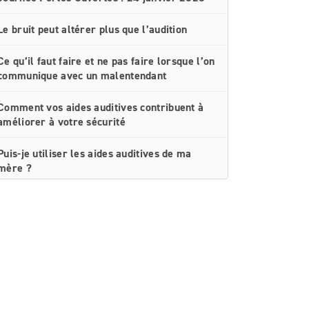
Le bruit peut altérer plus que l’audition
Ce qu’il faut faire et ne pas faire lorsque l’on
communique avec un malentendant
Comment vos aides auditives contribuent à
améliorer à votre sécurité
Puis-je utiliser les aides auditives de ma
mère ?
Ce qu’il faut faire et ne pas faire lorsque l’on
communique dans un environnement bruyant
Réapprendre à entendre demande de
l’entraînement
Ouvrez grand vos oreilles : si j’ai des
acouphènes, ai-je également une perte