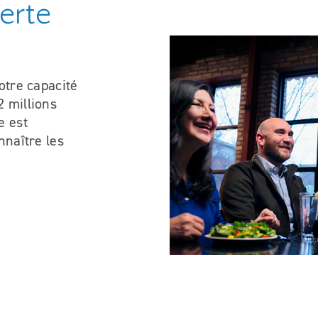
erte
otre capacité
2 millions
e est
nnaître les