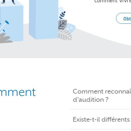
comment vivre 
Obt
emment
Comment reconnaît
d'audition ?
Existe-t-il différent