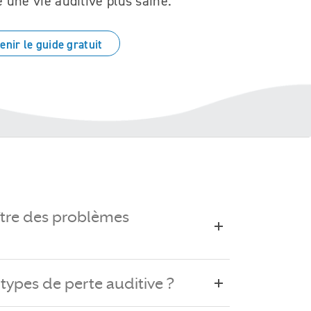
une vie auditive plus saine.
enir le guide gratuit
re des problèmes
s types de perte auditive ?