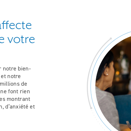
affecte
e votre
r notre bien-
 et notre
millions de
ne font rien
udes montrant
n, d’anxiété et