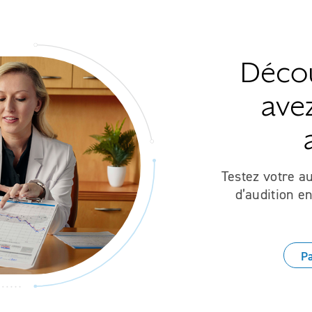
Décou
ave
Testez votre a
d’audition e
Pa