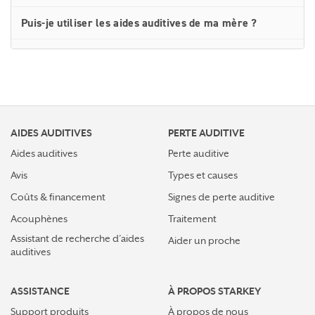
Puis-je utiliser les aides auditives de ma mère ?
Ce qu’il faut faire et ne pas faire lorsque l’on
communique dans un environnement bruyant
Réapprendre à entendre demande de l’entraînement
AIDES AUDITIVES
Dix conseils pour protéger votre audition
PERTE AUDITIVE
Aides auditives
Perte auditive
Ouvrez grand vos oreilles : si j’ai des acouphènes, ai-je
Avis
Types et causes
également une perte d’audition ?
Coûts & financement
Signes de perte auditive
Piles d’aides auditives rechargeables ou jetables —
Acouphènes
Traitement
vous avez désormais le choix
Assistant de recherche d’aides
Aider un proche
auditives
Ce qu’il faut faire et ne pas faire pour éliminer le
cérumen
ASSISTANCE
À PROPOS STARKEY
Comment la prise en charge de la perte auditive
Support produits
À propos de nous