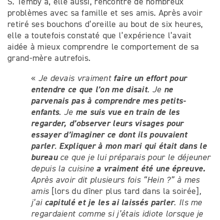
S. Temby a, elle aussi, rencontré de nombreux
problèmes avec sa famille et ses amis. Après avoir
retiré ses bouchons d’oreille au bout de six heures,
elle a toutefois constaté que l’expérience l’avait
aidée à mieux comprendre le comportement de sa
grand-mère autrefois.
faire un
effort pour
«
Je devais vraiment
entendre ce que l’on me disait
ne
. Je
parvenais pas à comprendre mes petits-
enfants
me suis vue en train de les
. Je
regarder, d’observer leurs visages pour
essayer d’imaginer ce dont ils pouvaient
parler
Expliquer à mon mari qui était dans le
.
bureau
ce que je lui préparais pour le déjeuner
a vraiment été une épreuve.
depuis la cuisine
Après avoir dit plusieurs fois “Hein ?” à mes
amis
[lors du dîner plus tard dans la soirée]
,
capitulé et je les ai laissés parler
j’ai
. Ils me
regardaient comme si j’étais idiote lorsque je