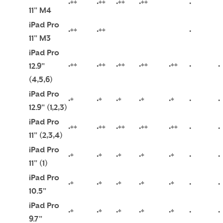
•**
•**
•**
•**
•
11" M4
iPad Pro
•**
•**
•
11" M3
iPad Pro
12.9"
•**
•**
•**
•**
•**
•
•
(4,5,6)
iPad Pro
•*
•*
•*
•*
•*
•
•
12.9" (1,2,3)
iPad Pro
•**
•**
•**
•**
•**
•
•
11" (2,3,4)
iPad Pro
•*
•*
•*
•*
•*
•
•
11" (1)
iPad Pro
•*
•*
•*
•*
•*
•
•
10.5"
iPad Pro
•*
•*
•*
•*
•*
•
•
9.7"