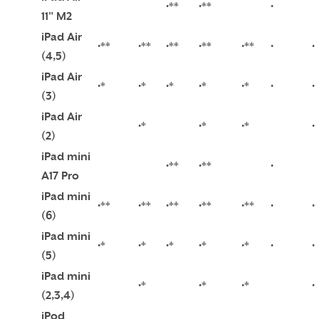
•**
•**
•
11" M2
iPad Air
•**
•**
•**
•**
•**
•
•
(4,5)
iPad Air
•*
•*
•*
•*
•*
•
•
(3)
iPad Air
•*
•*
•*
•
(2)
iPad mini
•**
•**
•
A17 Pro
iPad mini
•**
•**
•**
•**
•**
•
•
(6)
iPad mini
•*
•*
•*
•*
•*
•
•
(5)
iPad mini
•*
•*
•*
•
(2,3,4)
iPod