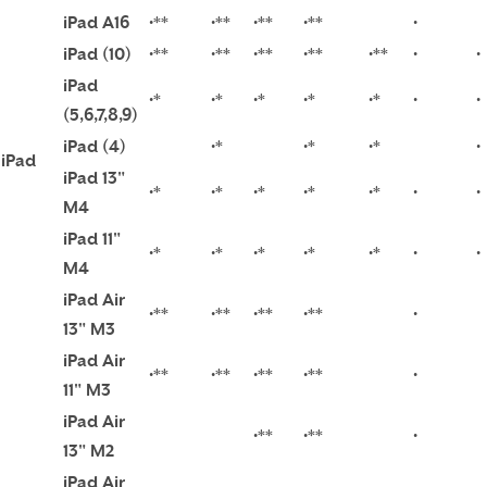
iPad A16
•**
•**
•**
•**
•
iPad (10)
•**
•**
•**
•**
•**
•
•
iPad
•*
•*
•*
•*
•*
•
•
(5,6,7,8,9)
iPad (4)
•*
•*
•*
•
iPad
iPad 13"
•*
•*
•*
•*
•*
•
•
M4
iPad 11"
•*
•*
•*
•*
•*
•
•
M4
iPad Air
•**
•**
•**
•**
•
13" M3
iPad Air
•**
•**
•**
•**
•
11" M3
iPad Air
•**
•**
•
13" M2
iPad Air