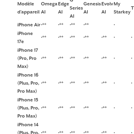
G
Modèle
Omega
Edge
Genesis
Evolv
My
Series
T
d'appareil
AI
AI
AI
AI
Starkey
AI
iPhone Air
•**
•**
•**
•**
•
iPhone
•**
•**
•**
•**
•**
•
•
17e
iPhone 17
(Pro, Pro
•**
•**
•**
•**
•**
•
•
Max)
iPhone 16
(Plus, Pro,
•**
•**
•**
•**
•**
•
•
Pro Max)
iPhone 15
(Plus, Pro,
•**
•**
•**
•**
•**
•
•
Pro Max)
iPhone 14
(Plus, Pro,
•**
•**
•**
•**
•**
•
•