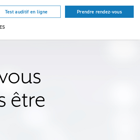
Test auditif en ligne
Prendre rendez-vous
ES
 vous
 être